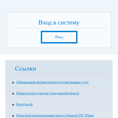
7.
В появившемся окне выбрать «Вход через
госуслуги» и осуществить авторизацию
8. Еще раз выбрать вкладку «Оставить отзыв»
9. В случае появления окна «Политика безопасности»,
Вход в систему
отметить пункт галочкой и выбрать «Оставить отзыв»
10. Заполнить форму
Вход
Ссылки
Официальный интернет-портал государственных услуг
Министерство культуры Свердловской области
Культура.рф
Новостной образовательный реестр субъектов РФ "Общее