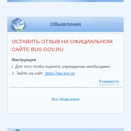
Объявления
ОСТАВИТЬ ОТЗЫВ НА ОФИЦИАЛЬНОМ
САЙТЕ BUS.GOV.RU
Инструкция
I. Для того чтобы оценить учреждение необходимо:
1. Зайти на сайт
https://bus.gov.ru/
2. Выбрать регион (Свердловская область)
Развернуть
3. В разделе меню выбрать вкладку «Реестр
организаций»
4. В строке поиска набрать наименование
Все объявления
(
МАОУ СОШ № 5
организации
) и нажать на кнопку
«Показать»
5. В
открывшемся
меню выбрать необходимую
организацию