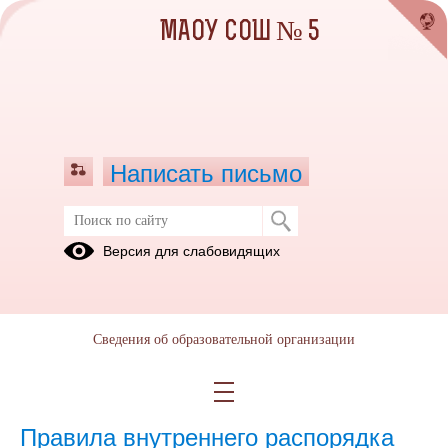
МАОУ СОШ № 5
Написать письмо
Версия для слабовидящих
Устав образовательной организации
Изменения в Устав МАОУ СОШ № 5
(скачать)
(текст документа)
(посмотреть)
Сведения об образовательной организации
(текст
Устав МАОУ СОШ № 5
(скачать)
(посмотреть)
документа)
Правила внутреннего распорядка