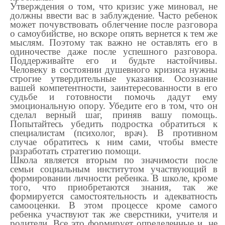
Утверждения о том, что кризис уже миновал, не
должны ввести вас в заблуждение. Часто ребенок
может почувствовать облегчение после разговора
о самоубийстве, но вскоре опять вернется к тем же
мыслям. Поэтому так важно не оставлять его в
одиночестве даже после успешного разговора.
Поддерживайте его и будьте настойчивы.
Человеку в состоянии душевного кризиса нужны
строгие утвердительные указания. Осознание
вашей компетентности, заинтересованности в его
судьбе и готовности помочь дадут ему
эмоциональную опору. Убедите его в том, что он
сделал верный шаг, приняв вашу помощь.
Попытайтесь убедить подростка обратиться к
специалистам (психолог, врач). В противном
случае обратитесь к ним сами, чтобы вместе
разработать стратегию помощи.
Школа является вторым по значимости после
семьи социальным институтом участвующий в
формировании личности ребенка. В школе, кроме
того, что приобретаются знания, так же
формируется самостоятельность и адекватность
самооценки. В этом процессе кроме самого
ребенка участвуют так же сверстники, учителя и
родители. Все это формирует определенные и, не