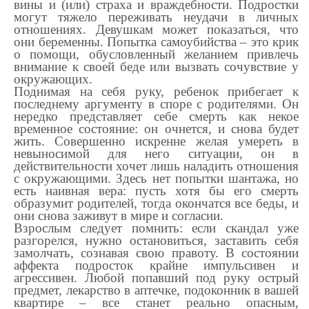
вины и (или) страха и враждебности. Подростки
могут тяжело переживать неудачи в личных
отношениях. Девушкам может показаться, что
они беременны. Попытка самоубийства – это крик
о помощи, обусловленный желанием привлечь
внимание к своей беде или вызвать сочувствие у
окружающих.
Поднимая на себя руку, ребенок прибегает к
последнему аргументу в споре с родителями. Он
нередко представляет себе смерть как некое
временное состояние: он очнется, и снова будет
жить. Совершенно искренне желая умереть в
невыносимой для него ситуации, он в
действительности хочет лишь наладить отношения
с окружающими. Здесь нет попытки шантажа, но
есть наивная вера: пусть хотя бы его смерть
образумит родителей, тогда окончатся все беды, и
они снова заживут в мире и согласии.
Взрослым следует помнить: если скандал уже
разгорелся, нужно остановиться, заставить себя
замолчать, сознавая свою правоту. В состоянии
аффекта подросток крайне импульсивен и
агрессивен. Любой попавший под руку острый
предмет, лекарство в аптечке, подоконник в вашей
квартире – все станет реально опасным,