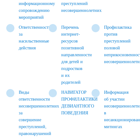
информационному
преступлений
сопровождению
несовершеннолетних
мероприятий
Ответственность
Перечень
Профилактика
за
интернет-
против
насильственные
ресурсов
преступлений
действия
позитивной
половой
направленности
неприкосновеннос
для детей и
несовершеннолетн
подростков
и их
родителей
Виды
НАВИГАТОР
Информация
ответственности
ПРОФИЛАКТИКИ
об участии
несовершеннолетних
ДЕВИАНТНОГО
несовершеннолетн
за
ПОВЕДЕНИЯ
в
совершение
несанкционирова
преступлений,
митингах
правонарушений