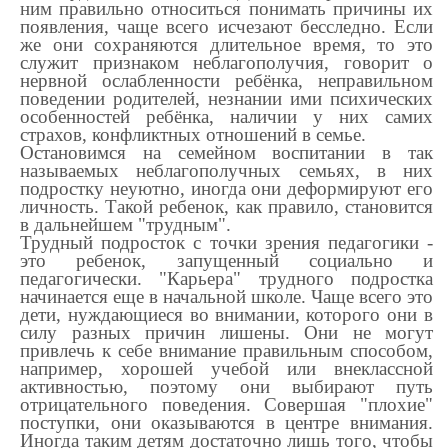
ним правильно относиться понимать причины их
появления, чаще всего исчезают бесследно. Если
же они сохраняются длительное время, то это
служит признаком неблагополучия, говорит о
нервной ослабленности ребёнка, неправильном
поведении родителей, незнании ими психических
особенностей ребёнка, наличии у них самих
страхов, конфликтных отношений в семье.
Остановимся на семейном воспитании в так
называемых неблагополучных семьях, в них
подростку неуютно, иногда они деформируют его
личность. Такой ребенок, как правило, становится
в дальнейшем "трудным".
Трудный подросток с точки зрения педагогики -
это ребенок, запущенный социально и
педагогически. "Карьера" трудного подростка
начинается еще в начальной школе. Чаще всего это
дети, нуждающиеся во внимании, которого они в
силу разных причин лишены. Они не могут
привлечь к себе внимание правильным способом,
например, хорошей учебой или внеклассной
активностью, поэтому они выбирают путь
отрицательного поведения. Совершая "плохие"
поступки, они оказываются в центре внимания.
Иногда таким детям достаточно лишь того, чтобы