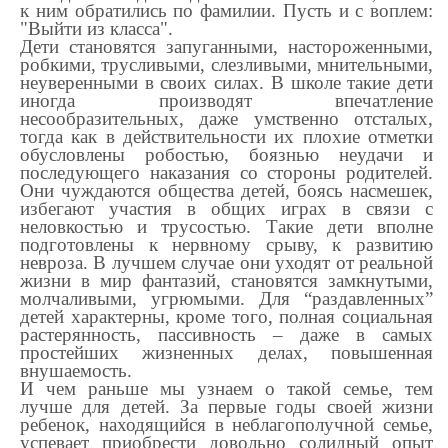
к ним обратились по фамилии. Пусть и с воплем:
"Выйти из класса".
Дети становятся запуганными, настороженными,
робкими, трусливыми, слезливыми, мнительными,
неуверенными в своих силах. В школе такие дети
иногда производят впечатление
несообразительных, даже умственно отсталых,
тогда как в действительности их плохие отметки
обусловлены робостью, боязнью неудачи и
последующего наказания со стороны родителей.
Они чуждаются общества детей, боясь насмешек,
избегают участия в общих играх в связи с
неловкостью и трусостью. Такие дети вполне
подготовлены к нервному срыву, к развитию
невроза. В лучшем случае они уходят от реальной
жизни в мир фантазий, становятся замкнутыми,
молчаливыми, угрюмыми. Для “раздавленных”
детей характерны, кроме того, полная социальная
растерянность, пассивность – даже в самых
простейших жизненных делах, повышенная
внушаемость.
И чем раньше мы узнаем о такой семье, тем
лучше для детей. За первые годы своей жизни
ребенок, находящийся в неблагополучной семье,
успевает приобрести довольно солидный опыт