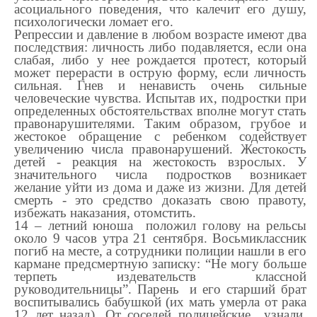
асоциального поведения, что калечит его душу,
психологически ломает его.
Репрессии и давление в любом возрасте имеют два
последствия: личность либо подавляется, если она
слабая, либо у нее рождается протест, который
может перерасти в острую форму, если личность
сильная. Гнев и ненависть очень сильные
человеческие чувства. Испытав их, подростки при
определенных обстоятельствах вполне могут стать
правонарушителями. Таким образом, грубое и
жестокое обращение с ребенком содействует
увеличению числа правонарушений. Жестокость
детей - реакция на жестокость взрослых. У
значительного числа подростков возникает
желание уйти из дома и даже из жизни. Для детей
смерть - это средство доказать свою правоту,
избежать наказания, отомстить.
14 – летний юноша положил голову на рельсы
около 9 часов утра 21 сентября. Восьмиклассник
погиб на месте, а сотрудники полиции нашли в его
кармане предсмертную записку: “Не могу больше
терпеть издевательств классной
руководительницы”. Парень и его старший брат
воспитывались бабушкой (их мать умерла от рака
12 лет назад). От соседей полицейские узнали,