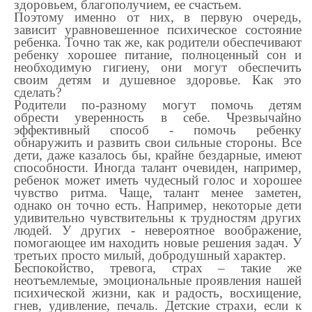
здоровьем, благополучием, ее счастьем.
Поэтому именно от них, в первую очередь,
зависит уравновешенное психическое состояние
ребенка. Точно так же, как родители обеспечивают
ребенку хорошее питание, полноценный сон и
необходимую гигиену, они могут обеспечить
своим детям и душевное здоровье. Как это
сделать?
Родители по-разному могут помочь детям
обрести уверенность в себе. Чрезвычайно
эффективный способ - помочь ребенку
обнаружить и развить свои сильные стороны. Все
дети, даже казалось бы, крайне бездарные, имеют
способности. Иногда талант очевиден, например,
ребенок может иметь чудесный голос и хорошее
чувство ритма. Чаще, талант менее заметен,
однако он точно есть. Например, некоторые дети
удивительно чувствительны к трудностям других
людей. У других - невероятное воображение,
помогающее им находить новые решения задач. У
третьих просто милый, добродушный характер.
Беспокойство, тревога, страх – такие же
неотъемлемые, эмоциональные проявления нашей
психической жизни, как и радость, восхищение,
гнев, удивление, печаль. Детские страхи, если к