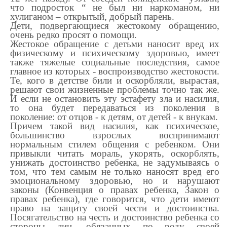
что подросток “ не был ни наркоманом, ни
хулиганом – открытый, добрый парень.
Дети, подвергающиеся жестокому обращению,
очень редко просят о помощи.
Жестокое обращение с детьми наносит вред их
физическому и психическому здоровью, имеет
также тяжелые социальные последствия, самое
главное из которых - воспроизводство жестокости.
Те, кого в детстве били и оскорбляли, вырастая,
решают свои жизненные проблемы точно так же.
И если не остановить эту эстафету зла и насилия,
то она будет передаваться из поколения в
поколение: от отцов - к детям, от детей - к внукам.
Причем такой вид насилия, как психическое,
большинство взрослых воспринимают
нормальным стилем общения с ребенком. Они
привыкли читать мораль, укорять, оскорблять,
унижать достоинство ребенка, не задумываясь о
том, что тем самым не только наносят вред его
эмоциональному здоровью, но и нарушают
законы (Конвенция о правах ребенка, Закон о
правах ребенка), где говорится, что дети имеют
право на защиту своей чести и достоинства.
Посягательство на честь и достоинство ребенка со
стороны лиц, обязанных по роду своей