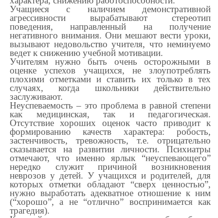
характера, снижению работоспособности.
Учащиеся с наличием демонстративной
агрессивности вырабатывают стереотип
поведения, направленный на получение
негативного внимания. Они мешают вести уроки,
вызывают недовольство учителя, что неминуемо
ведет к снижению учебной мотивации.
Учителям нужно быть очень осторожными в
оценке успехов учащихся, не злоупотреблять
плохими отметками и ставить их только в тех
случаях, когда школьники действительно
заслуживают.
Неуспеваемость – это проблема в равной степени
как медицинская, так и педагогическая.
Отсутствие хороших оценок часто приводит к
формированию качеств характера: робость,
застенчивость, тревожность, т.е. отрицательно
сказывается на развитии личности. Психиатры
отмечают, что именно ярлык “неуспевающего”
нередко служит причиной возникновения
неврозов у детей. У учащихся и родителей, для
которых отметки обладают “сверх ценностью”,
нужно выработать адекватное отношение к ним
(“хорошо”, а не “отлично” воспринимается как
трагедия).