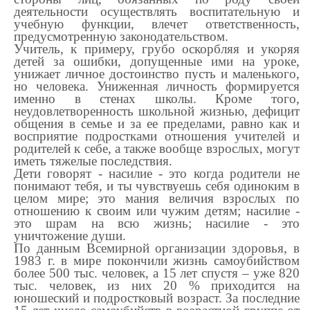
деятельности осуществлять воспитательную и
учебную функции, влечет ответственность,
предусмотренную законодательством.
Учитель, к примеру, грубо оскорбляя и укоряя
детей за ошибки, допущенные ими на уроке,
унижает личное достоинство пусть и маленького,
но человека. Униженная личность формируется
именно в стенах школы. Кроме того,
неудовлетворенность школьной жизнью, дефицит
общения в семье и за ее пределами, равно как и
восприятие подростками отношения учителей и
родителей к себе, а также вообще взрослых, могут
иметь тяжелые последствия.
Дети говорят - насилие - это когда родители не
понимают тебя, и ты чувствуешь себя одиноким в
целом мире; это мания величия взрослых по
отношению к своим или чужим детям; насилие -
это шрам на всю жизнь; насилие - это
уничтожение души.
По данным Всемирной организации здоровья, в
1983 г. в мире покончили жизнь самоубийством
более 500 тыс. человек, а 15 лет спустя – уже 820
тыс. человек, из них 20 % приходится на
юношеский и подростковый возраст. За последние