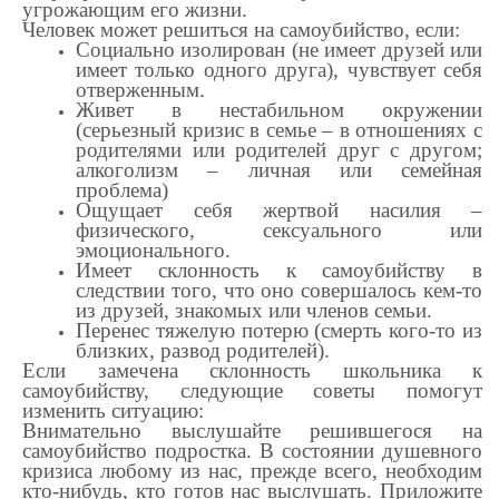
угрожающим его жизни.
Человек может решиться на самоубийство, если:
Социально изолирован (не имеет друзей или
имеет только одного друга), чувствует себя
отверженным.
Живет в нестабильном окружении
(серьезный кризис в семье – в отношениях с
родителями или родителей друг с другом;
алкоголизм – личная или семейная
проблема)
Ощущает себя жертвой насилия –
физического, сексуального или
эмоционального.
Имеет склонность к самоубийству в
следствии того, что оно совершалось кем-то
из друзей, знакомых или членов семьи.
Перенес тяжелую потерю (смерть кого-то из
близких, развод родителей).
Если замечена склонность школьника к
самоубийству, следующие советы помогут
изменить ситуацию:
Внимательно выслушайте решившегося на
самоубийство подростка. В состоянии душевного
кризиса любому из нас, прежде всего, необходим
кто-нибудь, кто готов нас выслушать. Приложите