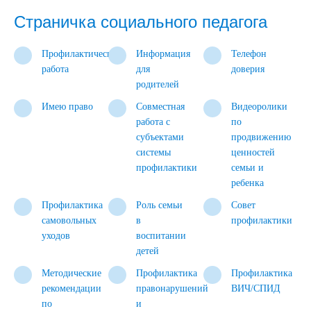
Страничка социального педагога
Профилактическая
Информация
Телефон
работа
для
доверия
родителей
Имею право
Совместная
Видеоролики
работа с
по
субъектами
продвижению
системы
ценностей
профилактики
семьи и
ребенка
Профилактика
Роль семьи
Совет
самовольных
в
профилактики
уходов
воспитании
детей
Методические
Профилактика
Профилактика
рекомендации
правонарушений
ВИЧ/СПИД
по
и