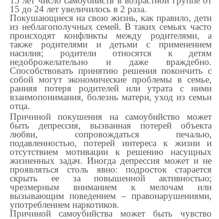
15 лет число самоубийств в возрастной группе от
15 до 24 лет увеличилось в 2 раза.
Покушающиеся на свою жизнь, как правило, дети
из неблагополучных семей. В таких семьях часто
происходят конфликты между родителями, а
также родителями и детьми с применением
насилия; родители относятся к детям
недоброжелательно и даже враждебно.
Способствовать принятию решения покончить с
собой могут экономические проблемы в семье,
ранняя потеря родителей или утрата с ними
взаимопонимания, болезнь матери, уход из семьи
отца.
Причиной покушения на самоубийство может
быть депрессия, вызванная потерей объекта
любви, сопровождаться печалью,
подавленностью, потерей интереса к жизни и
отсутствием мотивации к решению насущных
жизненных задач. Иногда депрессия может и не
проявляться столь явно: подросток старается
скрыть ее за повышенной активностью;
чрезмерным вниманием к мелочам или
вызывающим поведением – правонарушениями,
употреблением наркотиков.
Причиной самоубийства может быть чувство