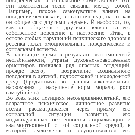
поведенческое и социальное самочувствие. Все
эти компоненты тесно связаны между собой.
Например, плохое самочувствие влияет на
поведение человека и, в свою очередь, на то, как
он общается с другими людьми. И наоборот, то,
как он общается с другими, влияет на его
собственное поведение и настроение. Итак, в
основе любых нарушений психического здоровья
ребенка лежат эмоциональный, поведенческий и
социальный аспекты.
В настоящее время в результате экономической
нестабильности, утраты духовно-нравственных
ориентиров появился ряд опасных тенденций,
прежде всего, – возрастание асоциального
поведения в детской, подростковой и молодежной
среде (бродяжничество, ранняя алкоголизация,
наркомания , нарушение норм морали, рост
самоубийств).
Во всех этих позициях несовершеннолетний, его
возрастное психическое, личностное развитие
всегда рассматривается через призму его
социальной ситуации развития, его
индивидуальных особенностей социализации и
взаимоотношений с той социальной средой, в
которой реализуется и осуществляется его