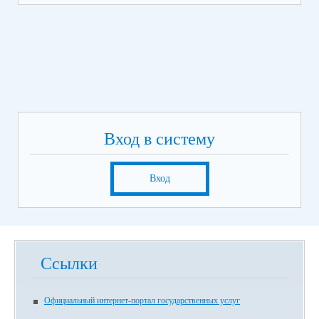
5. В
открывшемся
меню выбрать необходимую
организацию
6. Выбрать вкладку «Оставить отзыв». (Чтобы оставить
отзыв необходимо иметь регистрацию на портале
Госуслуг)
7.
В появившемся окне выбрать «Вход через
госуслуги» и осуществить авторизацию
8. Еще раз выбрать вкладку «Оставить отзыв»
9. В случае появления окна «Политика безопасности»,
Вход в систему
отметить пункт галочкой и выбрать «Оставить отзыв»
10. Заполнить форму
Вход
Ссылки
Официальный интернет-портал государственных услуг