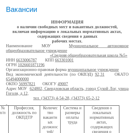
Вакансии
ИНФОРМАЦИЯ
о наличии свободных мест и вакантных должностей,
включая информацию о локальных нормативных актах,
содержащих сведения о данных
рабочих местах.
Наименование МОУ
Муниципальное автономное
общеобразовательное учреждение
«Средняя общеобразовательная школа №5»
ИНН
6633006787
КПП
663301001
ОГРН
1026601871196
Организационно-правовая форма
муниципальное учреждение
Вид экономической деятельности (по ОКВЭД)
92,31
ОКАТО
65494000000
ОКПО
56997821
ОКОГУ
49007
Адрес МОУ
624802, Свердловская область, город Сухой Лог, улица
Гоголя, д.12,
тел. (34373) 4-54-28, (34373) 65-2-12
№
Профессия,
Количес
Система и
Сведения о
п/п
должность по
тво
размеры
локальных
ОКПДТР
вакантн
оплаты
нормативных
ых
труда
актах,
должнос
содержащих
тей/
сведения о