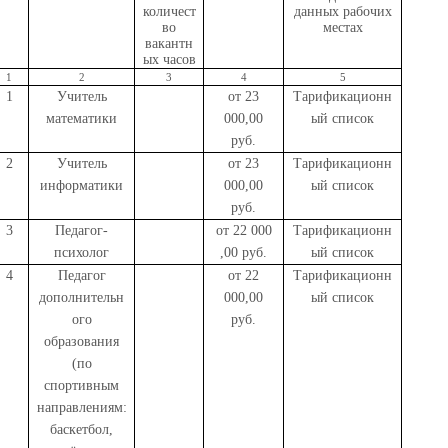
количест
данных рабочих
во
местах
вакантн
ых часов
1
2
3
4
5
1
Учитель
от 23
Тарификационн
математики
000,00
ый список
руб.
2
Учитель
от 23
Тарификационн
информатики
000,00
ый список
руб.
3
Педагог-
от 22 000
Тарификационн
психолог
,00 руб.
ый список
4
Педагог
от 22
Тарификационн
дополнительн
000,00
ый список
ого
руб.
образования
(по
спортивным
направлениям:
баскетбол,