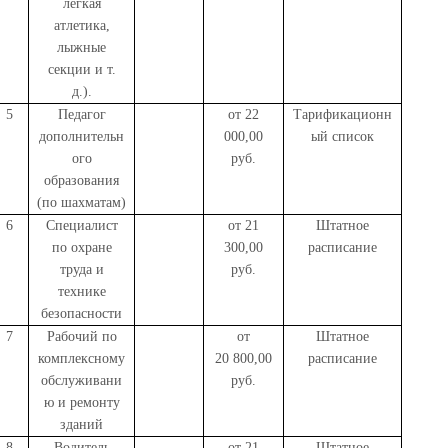
лёгкая
атлетика,
лыжные
секции и т.
д.).
5
Педагог
от 22
Тарификационн
дополнительн
000,00
ый список
ого
руб.
образования
(по шахматам)
6
Специалист
от 21
Штатное
по охране
300,00
расписание
труда и
руб.
технике
безопасности
7
Рабочий по
от
Штатное
комплексному
20 800,00
расписание
обслуживани
руб.
ю и ремонту
зданий
8
Водитель
от 21
Штатное