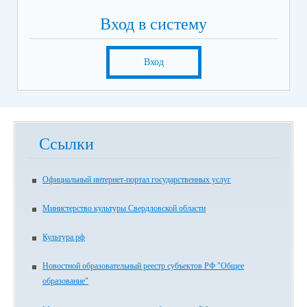
8. Еще раз выбрать вкладку «Оставить отзыв»
9. В случае появления окна «Политика безопасности»,
Вход в систему
отметить пункт галочкой и выбрать «Оставить отзыв»
10. Заполнить форму
Вход
Ссылки
Официальный интернет-портал государственных услуг
Министерство культуры Свердловской области
Культура.рф
Новостной образовательный реестр субъектов РФ "Общее
образование"