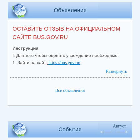
Объявления
ОСТАВИТЬ ОТЗЫВ НА ОФИЦИАЛЬНОМ
САЙТЕ BUS.GOV.RU
Инструкция
I. Для того чтобы оценить учреждение необходимо:
1. Зайти на сайт
https://bus.gov.ru/
2. Выбрать регион (Свердловская область)
Развернуть
3. В разделе меню выбрать вкладку «Реестр
организаций»
4. В строке поиска набрать наименование
Все объявления
(
МАОУ СОШ № 5
организации
) и нажать на кнопку
«Показать»
5. В
открывшемся
меню выбрать необходимую
организацию
6. Выбрать вкладку «Оценить учреждение
»
Август
События
7. В появившемся окне выбрать «Вход через
госуслуги» и осуществить авторизацию