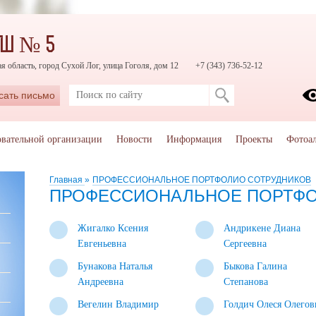
ОШ № 5
я область, город Сухой Лог, улица Гоголя, дом 12
+7 (343) 736-52-12
сать письмо
овательной организации
Новости
Информация
Проекты
Фотоа
Главная
»
ПРОФЕССИОНАЛЬНОЕ ПОРТФОЛИО СОТРУДНИКОВ
ПРОФЕССИОНАЛЬНОЕ ПОРТФО
Жигалко Ксения
Андрикене Диана
Евгеньевна
Сергеевна
Бунакова Наталья
Быкова Галина
Андреевна
Степанова
Вегелин Владимир
Голдич Олеся Олегов