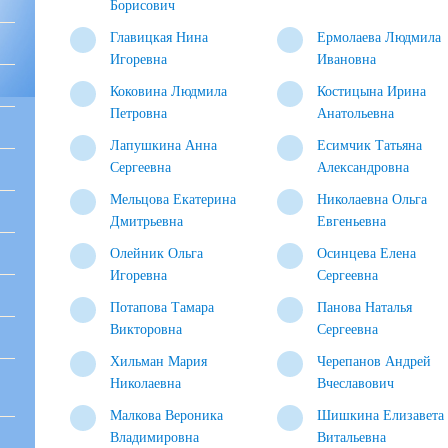
Борисович
Главицкая Нина
Ермолаева Людмила
Игоревна
Ивановна
Коковина Людмила
Костицына Ирина
Петровна
Анатольевна
Лапушкина Анна
Есимчик Татьяна
Сергеевна
Александровна
Мельцова Екатерина
Николаевна Ольга
Дмитрьевна
Евгеньевна
Олейник Ольга
Осинцева Елена
Игоревна
Сергеевна
Потапова Тамара
Панова Наталья
Викторовна
Сергеевна
Хильман Мария
Черепанов Андрей
Николаевна
Вчеславович
Малкова Вероника
Шишкина Елизавета
Владимировна
Витальевна