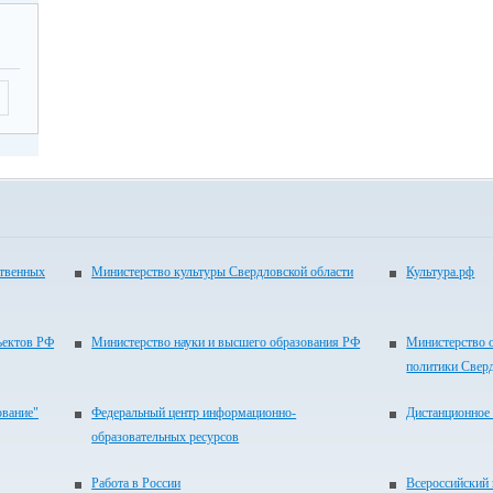
ать
ОУ
пку
ать
в».
имо
але
ход
ственных
Министерство культуры Свердловской области
Культура.рф
ить
ить
ъектов РФ
Министерство науки и высшего образования РФ
Министерство 
политики Свер
ика
ование"
Федеральный центр информационно-
Дистанционное 
нкт
образовательных ресурсов
в»
Работа в России
Всероссийский