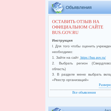
Объявления
ОСТАВИТЬ ОТЗЫВ НА
ОФИЦИАЛЬНОМ САЙТЕ
BUS.GOV.RU
Инструкция
I. Для того чтобы оценить учрежде
необходимо:
1. Зайти на сайт
https://bus.gov.ru/
2. Выбрать регион (Свердловс
область)
3. В разделе меню выбрать вкла
«Реестр организаций»
Разверн
4. В строке поиска набр
(
МА
наименование организации
Все объявления
СОШ № 5
) и нажать на кно
«Показать»
5. В
открывшемся
меню выбр
Авг