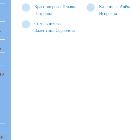
Красноперова Тетьяна
Казанцева Алёна
Петровна
Игоревна
Сокольникова
А
Валентина Сергеевна
Ь
ГА
ИЯ