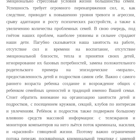
эмоционально стрессовые условия жизни большинства семей.
Успешность требует огромного перенапряжения сил, и, как
следствие, приводит к повышению уровня тревоги и агрессии,
срыву адаптации и росту психических расстройств, а также к
увеличению количества проблемных семей. В свою очередь, под
гнётом наших проблем, наиболее уязвимы и сильнее страдают
наши дети. Пагубно сказывается наша занятость на работе,
отсутствие сил и времени на воспитание, отсутствие
эмоциональной близости, тепла и принятия своих детей,
игнорирование их базовых потребностей, замена положительного
родительского примера на эпизодические «морали»,
предоставленность детей и подростков самим себе. Важно с самого
раннего возраста ребенка создание и возрождение общих с
ребенком семейных ценностей и традиций именно Вашей семьи.
Стоит обратить внимание на организацию занятости детей и
подростков, с посещением кружков, секций, клубов по интересам
и увлечениям. Ребёнок и подросток также подвержен большому
влиянию средств массовой информации: с телеэкранов и
мониторов компьютеров на него льётся поток криминала, насилия,
и «красивой» глянцевой жизни. Поэтому важно ограничение
потока передач, посвящённых криминальной тематике с заменой