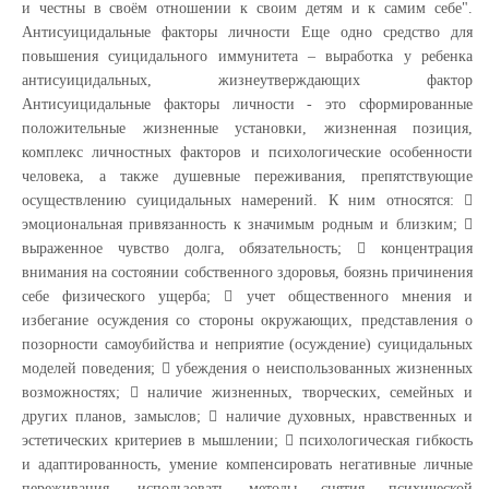
и честны в своём отношении к своим детям и к самим себе".
Антисуицидальные факторы личности Еще одно средство для
повышения суицидального иммунитета – выработка у ребенка
антисуицидальных, жизнеутверждающих фактор
Антисуицидальные факторы личности - это сформированные
положительные жизненные установки, жизненная позиция,
комплекс личностных факторов и психологические особенности
человека, а также душевные переживания, препятствующие
осуществлению суицидальных намерений. К ним относятся: 
эмоциональная привязанность к значимым родным и близким; 
выраженное чувство долга, обязательность;  концентрация
внимания на состоянии собственного здоровья, боязнь причинения
себе физического ущерба;  учет общественного мнения и
избегание осуждения со стороны окружающих, представления о
позорности самоубийства и неприятие (осуждение) суицидальных
моделей поведения;  убеждения о неиспользованных жизненных
возможностях;  наличие жизненных, творческих, семейных и
других планов, замыслов;  наличие духовных, нравственных и
эстетических критериев в мышлении;  психологическая гибкость
и адаптированность, умение компенсировать негативные личные
переживания, использовать методы снятия психической