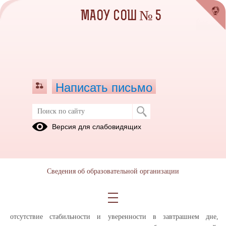
МАОУ СОШ № 5
Написать письмо
Рекомендации родителям по
Версия для слабовидящих
профилактике суицидального
поведения детей
05.04.2024
Сведения об образовательной организации
Уважаемые родители! В современной жизни мы видим изменение
традиционных ориентиров, и семейных ценностей, часто с
замещением на приоритеты общества конкуренции и потребления,
отсутствие стабильности и уверенности в завтрашнем дне,