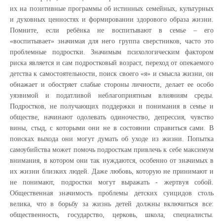
их на позитивные программы об истинных семейных, культурных
и духовных ценностях и формировании здорового образа жизни.
Помните, если ребёнка не воспитывают в семье – его
«воспитывает» значимая для него группа сверстников, часто это
проблемные подростки. Значимым психологическим фактором
риска является и сам подростковый возраст, переход от опекаемого
детства к самостоятельности, поиск своего «я» и смысла жизни, он
обнажает и обостряет слабые стороны личности, делает ее особо
уязвимой и податливой неблагоприятным влияниям среды.
Подростков, не получающих поддержки и понимания в семье и
обществе, начинают одолевать одиночество, депрессия, чувство
вины, стыд, с которыми они не в состоянии справиться сами. В
поисках выхода они могут думать об уходе из жизни. Попытка
самоубийства может помочь подросткам привлечь к себе максимум
внимания, в котором они так нуждаются, особенно от значимых в
их жизни близких людей. Даже любовь, которую не принимают и
не понимают, подростки могут выражать - жертвуя собой.
Общественная значимость проблемы детских суицидов столь
велика, что в борьбу за жизнь детей должны включиться все:
общественность, государство, церковь, школа, специалисты.