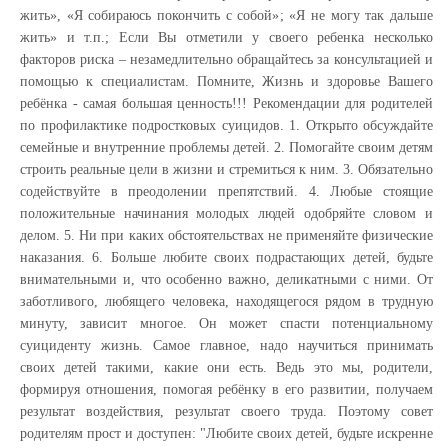
жить», «Я собираюсь покончить с собой»; «Я не могу так дальше
жить» и т.п.; Если Вы отметили у своего ребенка несколько
факторов риска – незамедлительно обращайтесь за консультацией и
помощью к специалистам. Помните, Жизнь и здоровье Вашего
ребёнка - самая большая ценность!!! Рекомендации для родителей
по профилактике подростковых суицидов. 1. Открыто обсуждайте
семейные и внутренние проблемы детей. 2. Помогайте своим детям
строить реальные цели в жизни и стремиться к ним. 3. Обязательно
содействуйте в преодолении препятствий. 4. Любые стоящие
положительные начинания молодых людей одобряйте словом и
делом. 5. Ни при каких обстоятельствах не применяйте физические
наказания. 6. Больше любите своих подрастающих детей, будьте
внимательными и, что особенно важно, деликатными с ними. От
заботливого, любящего человека, находящегося рядом в трудную
минуту, зависит многое. Он может спасти потенциальному
суициденту жизнь. Самое главное, надо научиться принимать
своих детей такими, какие они есть. Ведь это мы, родители,
формируя отношения, помогая ребёнку в его развитии, получаем
результат воздействия, результат своего труда. Поэтому совет
родителям прост и доступен: "Любите своих детей, будьте искренне