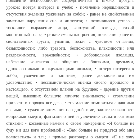
появление неспособности сосредоточиться в школе, прогулы
уроков; потеря интереса к учёбе; • появление неряшливости и
отсутствия желания ухаживать за собой; • ранее не свойственные
заметные нарушения сна и аппетита; • появившееся устало -
тоскливое выражение лица, «потухший взгляд», тихий
монотонный голос; • резкие смены настроения, появление ранее не
свойственных грусти, уныния, тоски с чувством отчаяния,
безысходности; либо тревоги, беспокойства, плаксивости; или
раздражимости, враждебности; • добровольная изоляция,
избегание контактов и общения с близкими, друзьями,
одноклассниками и окружающими людьми; • потеря интереса к
хобби, увлечениям и занятиям, ранее доставлявшим им
удовольствие; • пессимистическая оценка своего прошлого и
настоящего, с отсутствием планов на будущее; • дарение другим
вещей, имеющих большую личную значимость; • стремление
привести в порядок все дела; • стремление помириться с давними
врагами; • сужение внимания на одной теме, заинтересованность
вопросами смерти, фантазии о ней и увлечение «тематическими»
стихами; • косвенные намеки о своем намерении: «Я больше не
буду ни для кого проблемой»; «Вам больше не придется обо мне
волноваться» и т.п.; • прямые разговоры о смерти: «Я не хочу