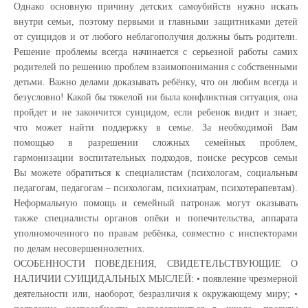
Однако основную причину детских самоубийств нужно искать
внутри семьи, поэтому первыми и главными защитниками детей
от суицидов и от любого неблагополучия должны быть родители.
Решение проблемы всегда начинается с серьезной работы самих
родителей по решению проблем взаимопонимания с собственными
детьми. Важно делами доказывать ребёнку, что он любим всегда и
безусловно! Какой бы тяжелой ни была конфликтная ситуация, она
пройдет и не закончится суицидом, если ребенок видит и знает,
что может найти поддержку в семье. За необходимой Вам
помощью в разрешении сложных семейных проблем,
гармонизации воспитательных подходов, поиске ресурсов семьи
Вы можете обратиться к специалистам (психологам, социальным
педагогам, педагогам – психологам, психиатрам, психотерапевтам).
Неформальную помощь и семейный патронаж могут оказывать
также специалисты органов опёки и попечительства, аппарата
уполномоченного по правам ребёнка, совместно с инспекторами
по делам несовершеннолетних.
ОСОБЕННОСТИ ПОВЕДЕНИЯ, СВИДЕТЕЛЬСТВУЮЩИЕ О
НАЛИЧИИ СУИЦИДАЛЬНЫХ МЫСЛЕЙ: • появление чрезмерной
деятельности или, наоборот, безразличия к окружающему миру; •