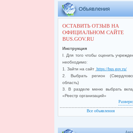
Объявления
ОСТАВИТЬ ОТЗЫВ НА
ОФИЦИАЛЬНОМ САЙТЕ
BUS.GOV.RU
Инструкция
I. Для того чтобы оценить учрежде
необходимо:
1. Зайти на сайт
https://bus.gov.ru/
2. Выбрать регион (Свердловс
область)
3. В разделе меню выбрать вкла
«Реестр организаций»
Разверн
4. В строке поиска набр
(
МА
наименование организации
Все объявления
СОШ № 5
) и нажать на кно
«Показать»
5. В
открывшемся
меню выбр
Авг