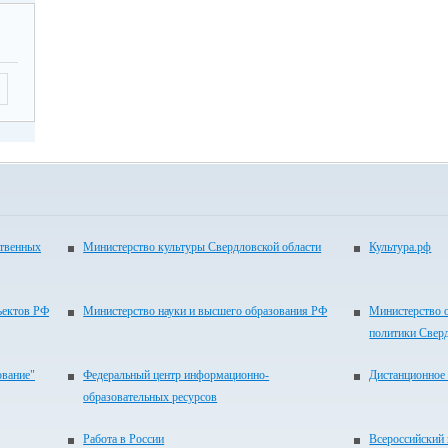
ать
ОУ
пку
ать
в».
имо
але
ход
ственных
Министерство культуры Свердловской области
Культура.рф
ить
ить
ъектов РФ
Министерство науки и высшего образования РФ
Министерство 
политики Свер
ика
ование"
Федеральный центр информационно-
Дистанционное 
нкт
образовательных ресурсов
в»
Работа в России
Всероссийский