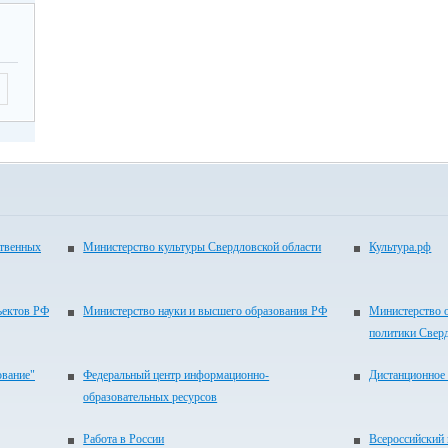
ать
ОУ
пку
ать
в».
имо
але
ход
ственных
Министерство культуры Свердловской области
Культура.рф
ить
ить
ъектов РФ
Министерство науки и высшего образования РФ
Министерство 
политики Свер
ика
ование"
Федеральный центр информационно-
Дистанционное 
нкт
образовательных ресурсов
в»
Работа в России
Всероссийский