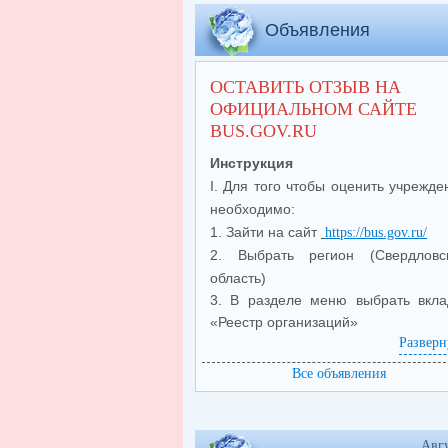
Объявления
ОСТАВИТЬ ОТЗЫВ НА
ОФИЦИАЛЬНОМ САЙТЕ
BUS.GOV.RU
Инструкция
I. Для того чтобы оценить учрежде
необходимо:
1. Зайти на сайт
https://bus.gov.ru/
2. Выбрать регион (Свердловс
область)
3. В разделе меню выбрать вкла
«Реестр организаций»
Разверн
4. В строке поиска набр
(
МА
наименование организации
Все объявления
СОШ № 5
) и нажать на кно
«Показать»
5. В
открывшемся
меню выбр
Авг