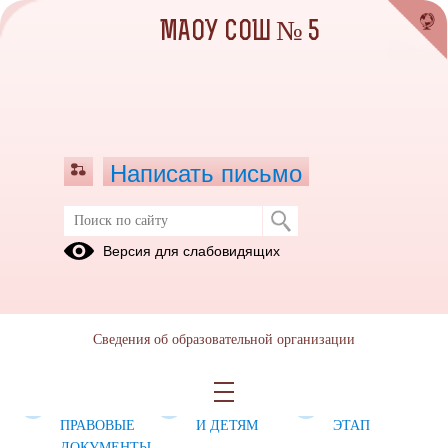
МАОУ СОШ № 5
Написать письмо
ОЛИМПИАДА 2024/2025
Версия для слабовидящих
Полезные
ШКОЛЬНЫЙ
ТРЕБОВАНИЯ
ссылки
ЭТАП
К
ВСОШ
ОРГАНИЗАЦИИ
Сведения об образовательной организации
2024-2025
ПРОВЕДЕНИЯ
ОЛИМПИАДЫ
НОРМАТИВНО-
РОДИТЕЛЯМ
МУНИЦИПАЛЬН
ПРАВОВЫЕ
И ДЕТЯМ
ЭТАП
ДОКУМЕНТЫ